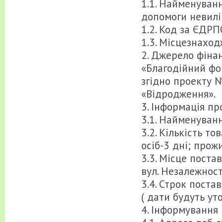
1.1. Найменуван
допомоги невилі
1.2. Код за ЄДР
1.3. Місцезнаход
2. Джерело фінан
«Благодійний фо
згідно проекту
«Відродження».
3. Інформація пр
3.1. Найменуван
3.2. Кількість то
осіб-3 дні; прож
3.3. Місце поста
вул. Незалежност
3.4. Строк поста
( дати будуть уто
4. Інформування