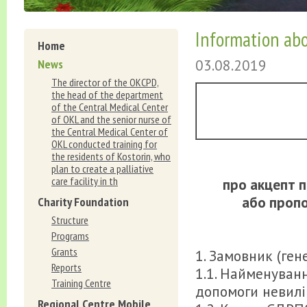
Information abo
Home
03.08.2019
News
The director of the OKCPD,
the head of the department
of the Central Medical Center
of OKL and the senior nurse of
the Central Medical Center of
OKL conducted training for
the residents of Kostorin, who
plan to create a palliative
care facility in th
про акцепт п
або пропо
Charity Foundation
Structure
Programs
Grants
1. Замовник (ген
Reports
1.1. Найменуванн
Training Centre
допомоги невилі
Regional Centre Mobile