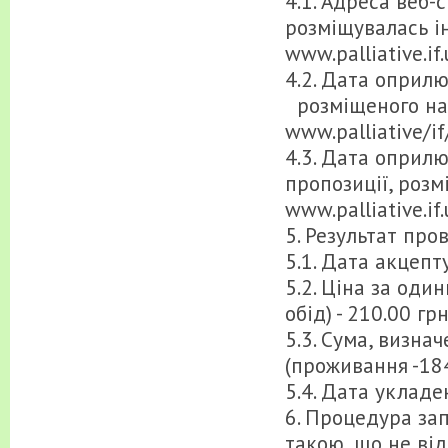
4.1. Адреса веб-
розміщувалась і
www.palliative.if
4.2. Дата оприл
розміщеного на в
www.palliative/i
4.3. Дата оприл
пропозиції, розм
www.palliative.if
5. Результат пр
5.1. Дата акцепту
5.2. Ціна за оди
обід) - 210.00 гр
5.3. Сума, визна
(проживання -184
5.4. Дата укладе
6. Процедура за
такою, що не від