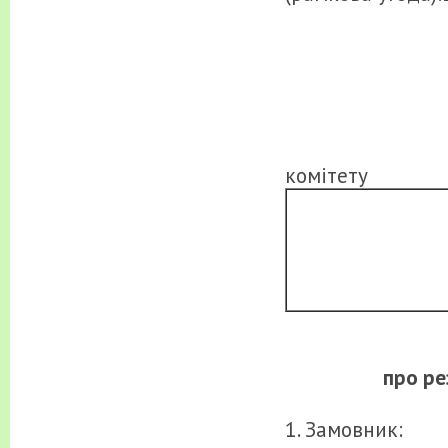
Голова
коміте
про ре
1. Замовник: