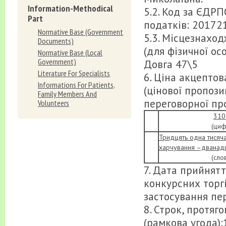
Information-Methodical
5.2. Код за ЄДР
Part
податків: 20172
Normative Вase (Government
5.3. Місцезнахо
Documents)
(для фізичної осо
Normative Вase (Local
Government)
Довга 47\5
Literature For Specialists
6. Ціна акцептов
Informations For Patients,
(цінової пропози
Family Members And
переговорної про
Volunteers
310
(цифрам
Тридцять одна тисяч
харчування –дванадц
(словам
7. Дата прийнятт
конкурсних торгі
застосування пер
8. Строк, протяг
(рамкова угода):