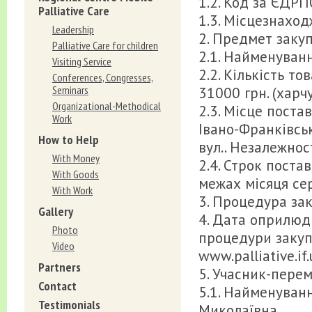
1.2. Код за ЄДР
Palliative Care
1.3. Місцезнаход
Leadership
2. Предмет закуп
Palliative Care for children
2.1. Найменуван
Visiting Service
2.2. Кількість т
Conferences, Congresses,
Seminars
31000 грн. (харч
Organizational-Methodical
2.3. Місце поста
Work
Івано-Франківсь
How to Help
вул.. Незалежност
With Money
2.4. Строк поста
With Goods
межах місяця сер
With Work
3. Процедура зак
Gallery
4. Дата оприлюд
Photo
процедури закупі
Video
www.palliative.if
Partners
5. Учасник-пере
Contact
5.1. Найменуванн
Testimonials
Миколаївна.