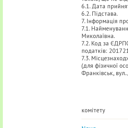
6.1. Дата прийня
6.2. Підстава.
7. Інформація п
7.1. Найменуванн
Миколаївна.
7.2. Код за ЄДР
податків: 20172
7.3. Місцезнахо
(для фізичної ос
Франківськ, вул.
Голова т
коміт